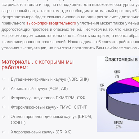
встречаются тепло и пар, но не подходить для высокотемпературных у
загрязненный пар, а также там, где необходим длительный срок службы
фторэластомера будет скомпенсирована не один раз за счет длительно
правильного
высокопроизводительного
уплотнения может также уменьш
дорогостоящих простоев и опасных течей. Несмотря на то, что ниже п
мы рекомендуем самостоятельно не выбирать материал, а всегда обра
квалифицированных разъяснений. Наша задача - обеспечить работоспо
условиях эксплуатации, но при этом предложить Вам наиболее эконом
Материалы, с которыми мы
работаем:
Бутадиен-нитрильный каучук (NBR, БНК)
Акрилатный каучук (ACM, АК)
Фторкаучук двух типов FKM/FPM, СКФ
Фторсиликоновый каучук FMVQ, СКТФТ
Этилен-пропилен-диеновый каучук (EPDM,
СКЭПТ)
Хлоропреновый каучук (CR, ХК)