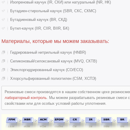
Изопреновый каучук (IR, СКИ) или натуральный (NR, НК)
Бутадиен-стирольный каучук (SBR, СКС, СКМС)
Бутадиеновый каучук (BR, СКД)
Бутил-каучук (IIR, CIIR, BIIR, БК)
Материалы, которые мы можем заказывать:
Гидрированный нитрильный каучук (HNBR)
Силиконовый/силоксановый каучук (MVQ, СКТВ)
Эпихлоргидрированный каучук (CO/ECO)
Хлорсульфированный полиэтилен (CSM, ХСПЭ)
Резиновые смеси производятся в нашем собственном цехе резиносме
лабораторный контроль
. Мы можем разрабатывать резиновые смеси 
свойствами или для особых условий работы уплотнения.