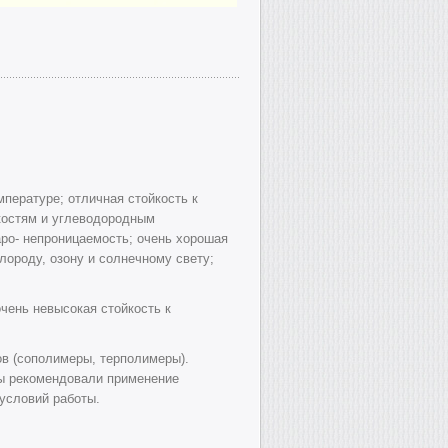
пературе; отличная стойкость к
костям и углеводородным
аро- непроницаемость; очень хорошая
лороду, озону и солнечному свету;
очень невысокая стойкость к
в (сополимеры, терполимеры).
мы рекомендовали применение
условий работы.