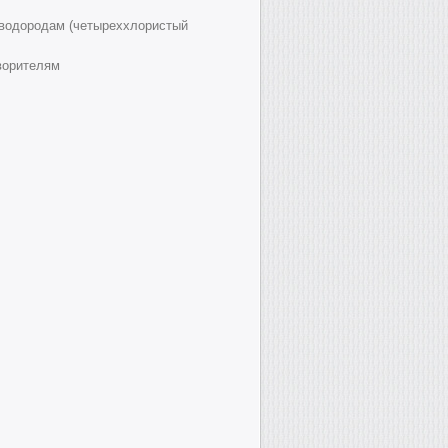
еводородам (четыреххлористый
ворителям