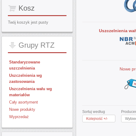
Kosz
Twój koszyk jest pusty
Uszczelnienia wa
Grupy
RTZ
Standaryzowane
uszczelnienia
Nowe pr
Uszczelnienia wg
zastosowania
Uszczelnienia wału wg
materiałów
Cały asortyment
Nowe produkty
Sortuj według
Producen
Wyprzedaż
Kolejność +/-
Wybie