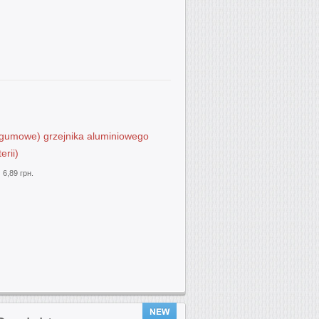
 gumowe) grzejnika aluminiowego
erii)
:
6,89 грн.