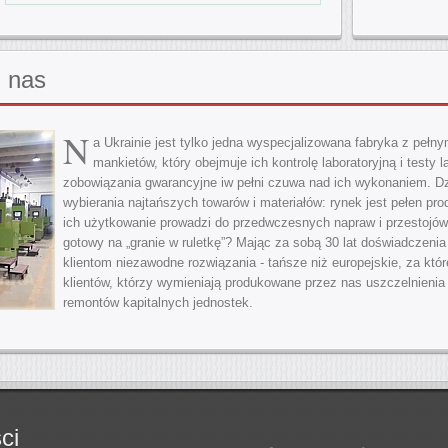
u nas
N
a Ukrainie jest tylko jedna wyspecjalizowana fabryka z pe
mankietów, który obejmuje ich kontrolę laboratoryjną i testy 
zobowiązania gwarancyjne iw pełni czuwa nad ich wykonaniem. Dz
wybierania najtańszych towarów i materiałów: rynek jest pełen pro
ich użytkowanie prowadzi do przedwczesnych napraw i przestojów.
gotowy na „granie w ruletkę”? Mając za sobą 30 lat doświadczeni
klientom niezawodne rozwiązania - tańsze niż europejskie, za kt
klientów, którzy wymieniają produkowane przez nas uszczelnienia 
remontów kapitalnych jednostek.
ci