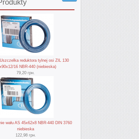
rodukty
szczelka reduktora tylnej osi ZIL 130
х90х12/16 NBR-440 (niebieska)
79,20 грн.
nie wału AS 45х62х8 NBR-440 DIN 3760
niebieska
122,98 грн.