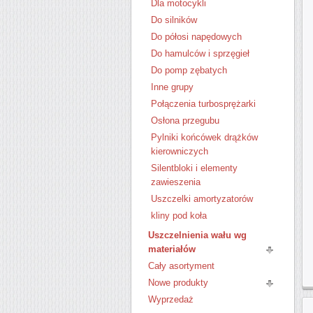
Dla motocykli
Do silników
Do półosi napędowych
Do hamulców i sprzęgieł
Do pomp zębatych
Inne grupy
Połączenia turbosprężarki
Osłona przegubu
Pylniki końcówek drążków
kierowniczych
Silentbloki i elementy
zawieszenia
Uszczelki amortyzatorów
kliny pod koła
Uszczelnienia wału wg
materiałów
Cały asortyment
Nowe produkty
Wyprzedaż