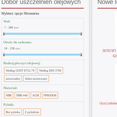
Dobór
uszczelnień olejowych
Nowe
P
Wybierz opcje filtrowania
Wał:
7
-
200
mm
Otwór do sadzenia:
16
-
230
mm
307674П U
62
Rodzaj pieczęci olejowej:
Według GOST 8752-79
Według DIN 3760
uniwersalny
Jeden-montowany
Materiał:
NBR
NBR-440
ACM
FPM/FKM
Uszczelnie
Pylnik:
Bez pylnika
Z pylnikóm