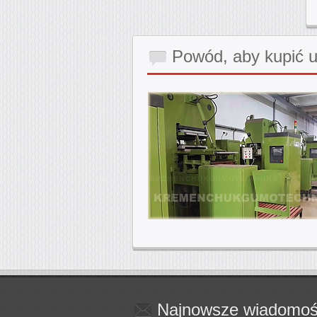
Powód,
aby kupić 
Najnowsze
wiadomoś